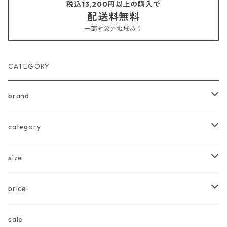
税込13,200円以上の購入で
配送料無料
一部対象外地域あり
CATEGORY
brand
arkakama
category
Another Fox
tops
size
CARLIJNQ
bottoms
Baby
price
CIENTA
one piece
〜80cm
〜3000円
sale