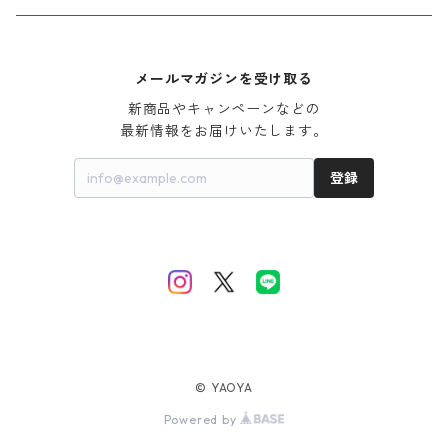
chocolatesoup
goods
90cm
3001円〜5000円
メールマガジンを受け取る
eLfinFolk
Baby
100cm
5001円〜10000円
新商品やキャンペーンなどの

最新情報をお届けいたします。
Façade
110cm
10001円〜20000円
登録
folk made
120cm
20001円〜
FOV・undeny.
130cm
GRIS
140cm
© YAOYA
MOUN TEN.
150cm〜
Powered by