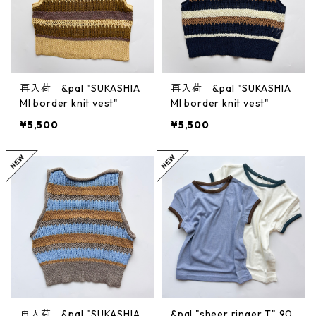
再入荷 &pal "SUKASHIA
再入荷 &pal "SUKASHIA
MI border knit vest"
MI border knit vest"
¥5,500
¥5,500
再入荷 &pal "SUKASHIA
&pal "sheer ringer T" 90