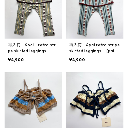
再入荷 &pal retro stri
再入荷 &pal retro stripe
pe skirted leggings
skirted leggings [pal04
41]
¥4,900
¥4,900