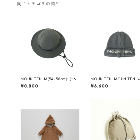
同じカテゴリの商品
MOUN TEN. M(54-58cm)L(~60
MOUN TEN. MOUN TEN. w
cm) reversible adventure hat
cap [MA74-1958a]
¥8,800
¥6,600
(re-nylon) [MA78-1957a]