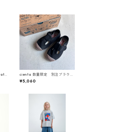
atch
cienta 数量限定 別注ブラウン
ソール Tストラップ シュー
¥5,060
ズ Negro