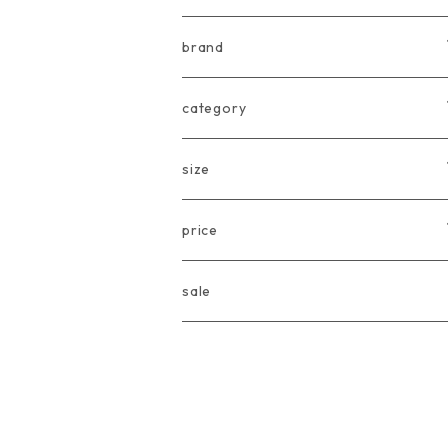
brand
arkakama
category
Another Fox
tops
size
CARLIJNQ
bottoms
Baby
price
CIENTA
one piece
〜80cm
〜3000円
sale
chocolatesoup
goods
90cm
3001円〜5000円
eLfinFolk
Baby
100cm
5001円〜10000円