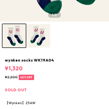
1
/2
wynken socks WK19A04
¥1,320
¥2,200
40%OFF
SOLD OUT
【Wynken】25AW