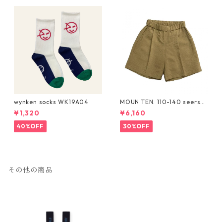
wynken socks WK19A04
MOUN TEN. 110-140 seersuc
ker half pants [MP55C-173
¥1,320
¥6,160
6a]
40%OFF
30%OFF
その他の商品