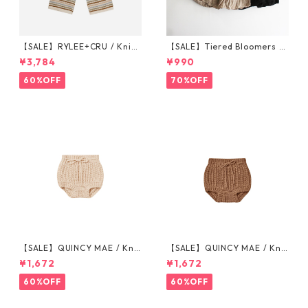
【SALE】RYLEE+CRU / Knit
【SALE】Tiered Bloomers 7
Wide Leg Pant || Honeycom
0-80cm (グレージュ／ブラッ
¥3,784
¥990
b Strip 6-7/8-9/10-12y
ク) ※1点までメール便可
60%OFF
70%OFF
【SALE】QUINCY MAE / Knit
【SALE】QUINCY MAE / Knit
Tie Bloomer (12-18M/18-24
Tie Bloomer (12-18M/18-24
¥1,672
¥1,672
M/2-3Y)
M/2-3Y)
60%OFF
60%OFF