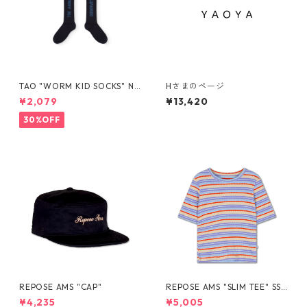
TAO "WORM KID SOCKS" NA
Hさまのページ
VY The Animals Observator
¥2,079
¥13,420
y
30%OFF
REPOSE AMS "CAP"
REPOSE AMS "SLIM TEE" SS2
6-76
¥4,235
¥5,005