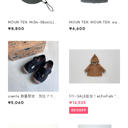
MOUN TEN. M(54-58cm)L(~6
MOUN TEN. MOUN TEN. wat
0cm) reversible adventure
ch cap [MA74-1958a]
¥8,800
¥6,600
hat (re-nylon) [MA78-1957
a]
cienta 数量限定 別注ブラウ
1/1〜SALE追加！eLfinFolk "el
ンソール Tストラップ シュー
f coat" (milky brown) 110 12
¥5,060
¥16,555
ズ Negro
0 130
30%OFF