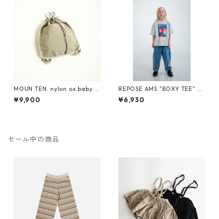
MOUN TEN. nylon ox baby k
REPOSE AMS "BOXY TEE" SS
napsack [MA71-0215a]
26-86
¥9,900
¥6,930
セール中の商品