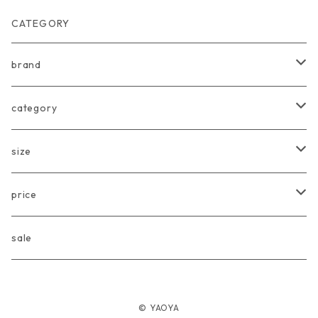
CATEGORY
brand
arkakama
category
Another Fox
tops
size
CARLIJNQ
bottoms
Baby
price
CIENTA
one piece
〜80cm
〜3000円
sale
chocolatesoup
goods
90cm
3001円〜5000円
© YAOYA