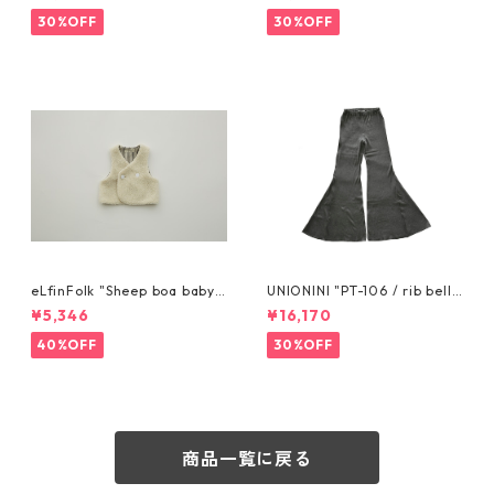
30%OFF
30%OFF
eLfinFolk "Sheep boa baby
UNIONINI "PT-106 / rib bell
Vest (reversible)" (ivory) 10
bottom" S 155cm, M 165cm
¥5,346
¥16,170
0
40%OFF
30%OFF
商品一覧に戻る