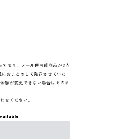
なっており、メール便可能商品が2点
1通におまとめして発送させていた
済金額が変更できない場合はそのま
合わせください。
vailable