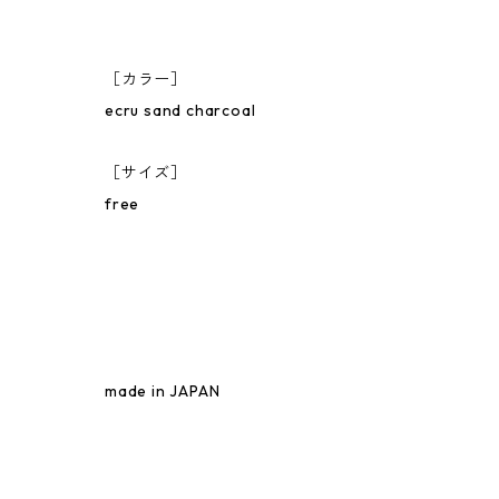
［カラー］
ecru sand charcoal
［サイズ］
free
made in JAPAN