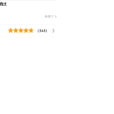
向け
通報する
(343)