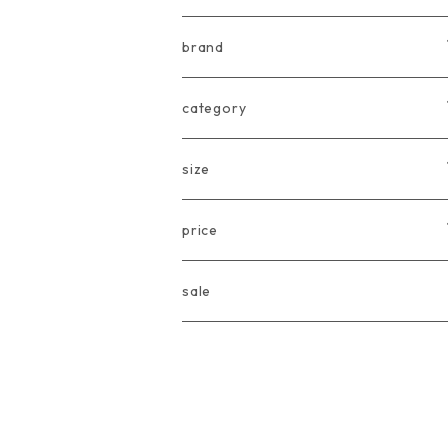
brand
arkakama
category
Another Fox
tops
size
CARLIJNQ
bottoms
Baby
price
CIENTA
one piece
〜80cm
〜3000円
sale
chocolatesoup
goods
90cm
3001円〜5000円
eLfinFolk
Baby
100cm
5001円〜10000円