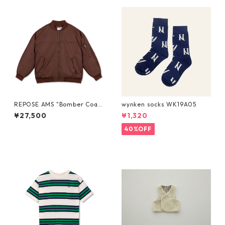
REPOSE AMS "Bomber Coa
wynken socks WK19A05
t" 10Y- 16Y
¥27,500
¥1,320
40%OFF