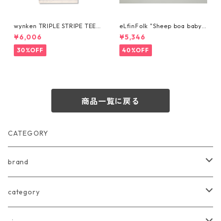
wynken TRIPLE STRIPE TEE
eLfinFolk "Sheep boa baby
NAVY / GREEN 4y-12y WK2
Vest (reversible)" (ivory) 10
¥6,006
¥5,346
0J25
0
30%OFF
40%OFF
商品一覧に戻る
CATEGORY
brand
arkakama
category