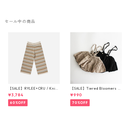
ックNEGRO
セール中の商品
【SALE】RYLEE+CRU / Knit
【SALE】Tiered Bloomers 7
Wide Leg Pant || Honeycom
0-80cm (グレージュ／ブラッ
¥3,784
¥990
b Strip 6-7/8-9/10-12y
ク) ※1点までメール便可
60%OFF
70%OFF