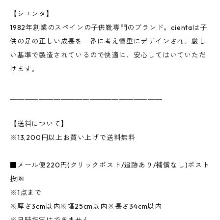
【シエンタ】
1982年創業のスペインの子供靴専門のブランド。cientaは子
供の足の正しい成長を一番に考え慎重にデザインされ、厳し
い基準で製造されているので快適に、安心してはいていただ
けます。
＿＿＿＿＿＿＿＿＿＿＿＿＿＿＿＿＿＿＿＿＿
【送料について】
※13,200円以上お買い上げで送料無料
■メール便220円(クリックポスト/追跡あり/補償なし)ポスト
投函
※1点まで
※厚さ3cm以内※幅25cm以内※長さ34cm以内