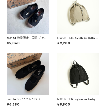
cienta 数量限定 別注ブラウ
MOUN TEN. nylon ox baby k
ンソール Tストラップ シュー
napsack [MA71-0215a]
¥5,060
¥9,900
ズ Negro
cienta 35/36/37/38フォーマ
MOUN TEN. nylon ox baby k
ルストラップシューズ ブラ
napsack [MA71-0215a]
¥6,380
¥9,900