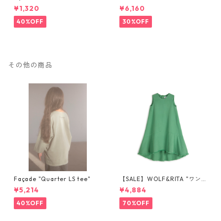
ker half pants [MP55C-173
¥1,320
¥6,160
6a]
40%OFF
30%OFF
その他の商品
Façade "Quarter LS tee"
【SALE】WOLF&RITA "ワン
ピース LAURA STONE GREE
¥5,214
¥4,884
N" 6y-12y
40%OFF
70%OFF