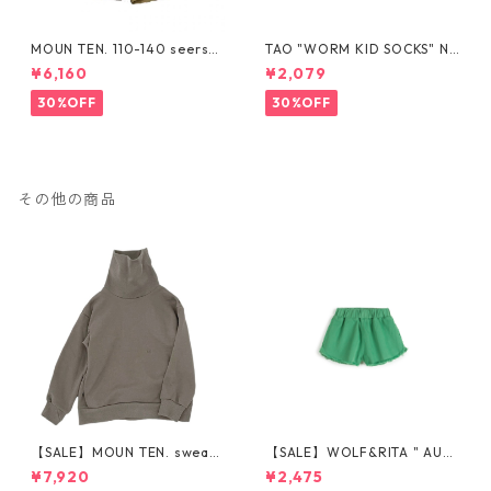
MOUN TEN. 110-140 seersuc
TAO "WORM KID SOCKS" NA
ker half pants [MP55C-173
VY The Animals Observator
¥6,160
¥2,079
6a]
y
30%OFF
30%OFF
その他の商品
【SALE】MOUN TEN. sweat
【SALE】WOLF&RITA " AUG
highneck 95/110/125/140 [M
USTO STONE GREEN" 2y-10y
¥7,920
¥2,475
T68-1411a]