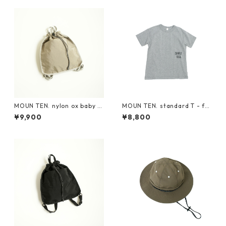
MOUN TEN. nylon ox baby k
MOUN TEN. standard T - fro
napsack [MA71-0215a]
nt logo (organic cotton) 11
¥9,900
¥8,800
0-140 [MT105-1913a]