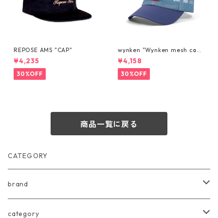
REPOSE AMS "CAP"
wynken "Wynken mesh cap"
PALE BLUE
¥4,235
¥4,158
30%OFF
30%OFF
商品一覧に戻る
CATEGORY
brand
arkakama
category