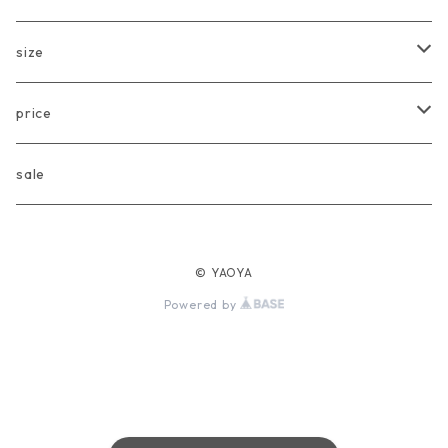
Another Fox
tops
size
CARLIJNQ
bottoms
Baby
price
CIENTA
one piece
〜80cm
〜3000円
sale
chocolatesoup
goods
90cm
3001円〜5000円
© YAOYA
eLfinFolk
Baby
100cm
5001円〜10000円
Powered by
Façade
110cm
10001円〜20000円
folk made
120cm
20001円〜