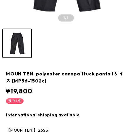
1
/1
MOUN TEN. polyester canapa 1tuck pants 1サイ
ズ [MP56-1502c]
¥19,800
残り1点
International shipping available
【MOUN TEN.】26SS