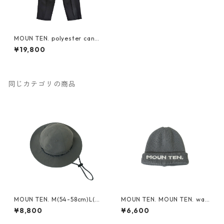
MOUN TEN. polyester canap
a 1tuck pants 1サイズ [MP56
¥19,800
-1502c]
同じカテゴリの商品
MOUN TEN. M(54-58cm)L(~6
MOUN TEN. MOUN TEN. wat
0cm) reversible adventure
ch cap [MA74-1958a]
¥8,800
¥6,600
hat (re-nylon) [MA78-1957
a]