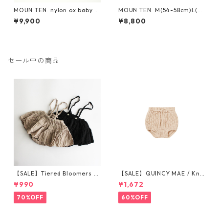
MOUN TEN. nylon ox baby k
MOUN TEN. M(54-58cm)L(~6
napsack [MA71-0215a]
0cm) reversible adventure
¥9,900
¥8,800
hat (re-nylon) [MA78-1957
a]
セール中の商品
【SALE】Tiered Bloomers 7
【SALE】QUINCY MAE / Knit
0-80cm (グレージュ／ブラッ
Tie Bloomer (12-18M/18-24
¥990
¥1,672
ク) ※1点までメール便可
M/2-3Y)
70%OFF
60%OFF