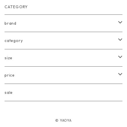
CATEGORY
brand
arkakama
category
Another Fox
tops
size
CARLIJNQ
bottoms
Baby
price
CIENTA
one piece
〜80cm
〜3000円
sale
chocolatesoup
goods
90cm
3001円〜5000円
© YAOYA
eLfinFolk
Baby
100cm
5001円〜10000円