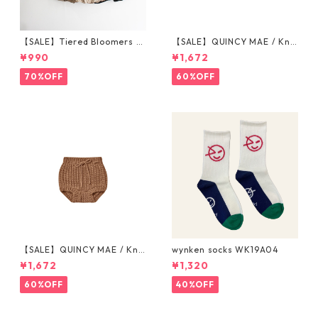
【SALE】Tiered Bloomers 7
【SALE】QUINCY MAE / Knit
0-80cm (グレージュ／ブラッ
Tie Bloomer (12-18M/18-24
¥990
¥1,672
ク) ※1点までメール便可
M/2-3Y)
70%OFF
60%OFF
【SALE】QUINCY MAE / Knit
wynken socks WK19A04
Tie Bloomer (12-18M/18-24
¥1,672
¥1,320
M/2-3Y)
60%OFF
40%OFF