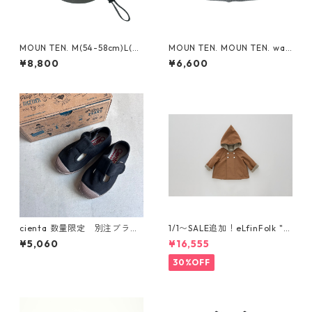
MOUN TEN. M(54-58cm)L(~6
MOUN TEN. MOUN TEN. wat
0cm) reversible adventure
ch cap [MA74-1958a]
¥8,800
¥6,600
hat (re-nylon) [MA78-1957
a]
cienta 数量限定 別注ブラウ
1/1〜SALE追加！eLfinFolk "el
ンソール Tストラップ シュー
f coat" (milky brown) 110 12
¥5,060
¥16,555
ズ Negro
0 130
30%OFF