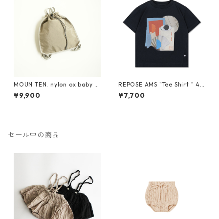
MOUN TEN. nylon ox baby k
REPOSE AMS "Tee Shirt " 4Y
napsack [MA71-0215a]
-16Y
¥9,900
¥7,700
セール中の商品