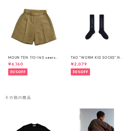
MOUN TEN. 110-140 seersuc
TAO "WORM KID SOCKS" NA
ker half pants [MP55C-173
VY The Animals Observator
¥6,160
¥2,079
6a]
y
30%OFF
30%OFF
その他の商品