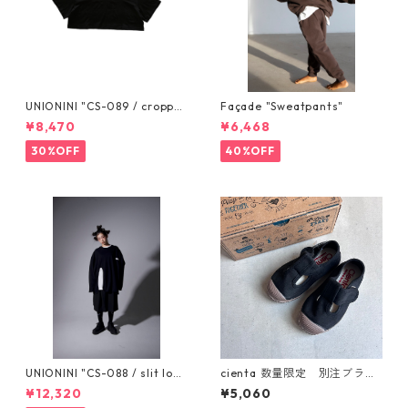
UNIONINI "CS-089 / croppe
Façade "Sweatpants"
d tee" S (155cm) M (165cm)
¥8,470
¥6,468
30%OFF
40%OFF
UNIONINI "CS-088 / slit lon
cienta 数量限定 別注ブラウ
g sleeved tee" S 155cm, M 1
ンソール Tストラップ シュー
¥12,320
¥5,060
65cm
ズ Negro