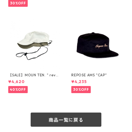
30%OFF
【SALE】MOUN TEN. " rever
REPOSE AMS "CAP"
sible jetcap [MA63-1543
¥4,620
¥4,235
a]"S(50-54cm) /M(54-58cm)
ecru x khaki
40%OFF
30%OFF
商品一覧に戻る