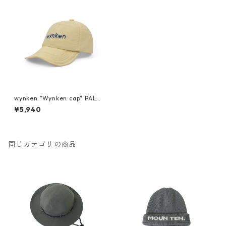
wynken "Wynken cap" PALE
LEMON
¥5,940
同じカテゴリの商品