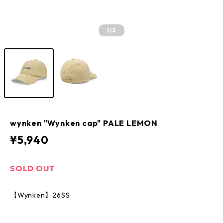
1
/2
wynken "Wynken cap" PALE LEMON
¥5,940
SOLD OUT
【Wynken】26SS