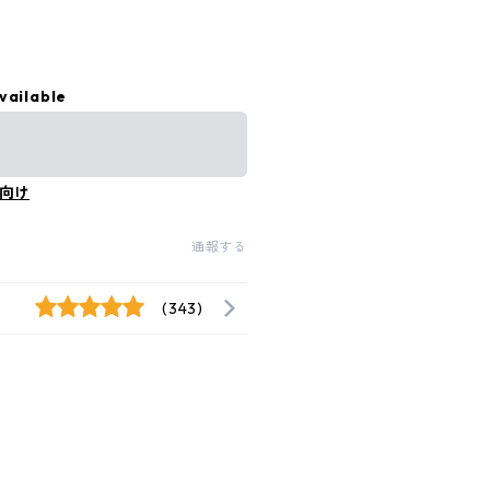
vailable
向け
通報する
(343)