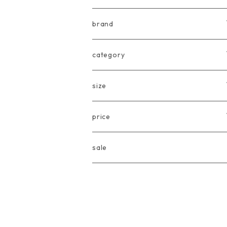
brand
arkakama
category
Another Fox
tops
size
CARLIJNQ
bottoms
Baby
price
CIENTA
one piece
〜80cm
〜3000円
sale
chocolatesoup
goods
90cm
3001円〜5000円
eLfinFolk
Baby
100cm
5001円〜10000円