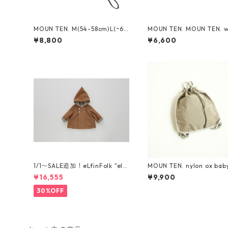
MOUN TEN. M(54-58cm)L(~60
MOUN TEN. MOUN TEN. w
cm) reversible adventure hat
cap [MA74-1958a]
¥8,800
¥6,600
(re-nylon) [MA78-1957a]
1/1〜SALE追加！eLfinFolk "elf
MOUN TEN. nylon ox bab
coat" (milky brown) 110 120 1
psack [MA71-0215a]
¥16,555
¥9,900
30
30%OFF