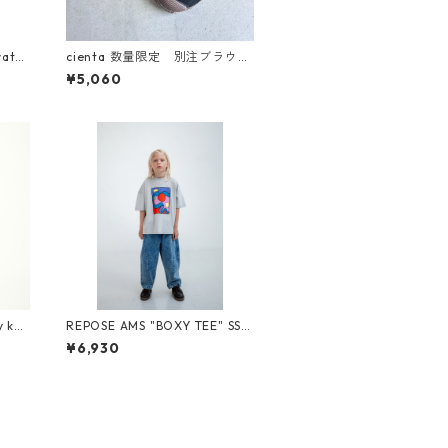
atch
cienta 数量限定 別注ブラウン
ソール Tストラップ シュー
¥5,060
ズ Negro
y kna
REPOSE AMS "BOXY TEE" SS2
6-86
¥6,930