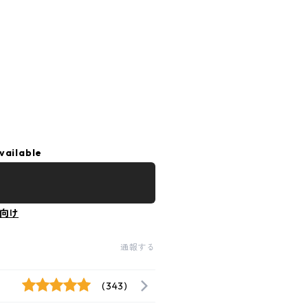
vailable
向け
通報する
(343)