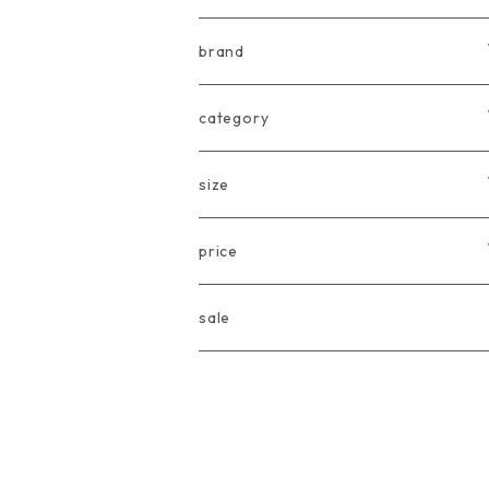
brand
arkakama
category
Another Fox
tops
size
CARLIJNQ
bottoms
Baby
price
CIENTA
one piece
〜80cm
〜3000円
sale
chocolatesoup
goods
90cm
3001円〜5000円
eLfinFolk
Baby
100cm
5001円〜10000円