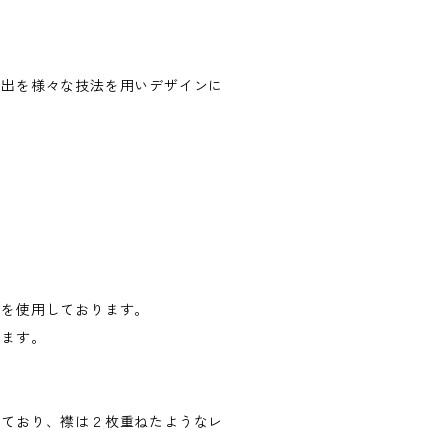
い出を様々な技法を用いデザインに
地を使用しております。
ります。
っており、襟は２枚重ねたようなレ