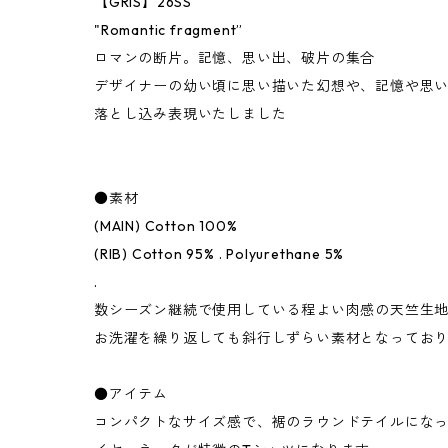
【GRIS】26SS
"Romantic fragment”
ロマンの断片。記憶、思い出、破片の集合
デザイナーの幼い頃に思い描いた幻想や、記憶や思
落とし込み表現いたしました
●素材
(MAIN) Cotton 100%
(RIB) Cotton 95% . Polyurethane 5%
.
数シーズン継続で使用している程よい肉感の天竺生
お洗濯を繰り返しても斜行しずらい素材となってお
●アイテム
コンパクトなサイズ感で、裾のラウンドテイルにな