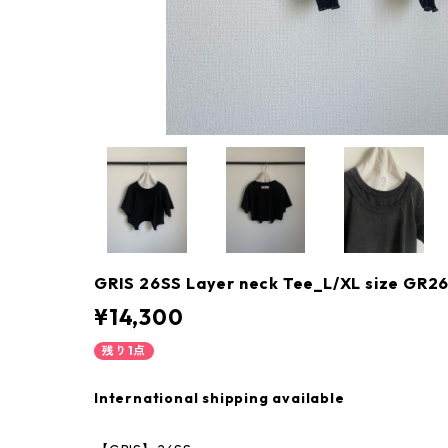
GRIS 26SS Layer neck Tee_L/XL size GR
¥14,300
残り1点
International shipping available