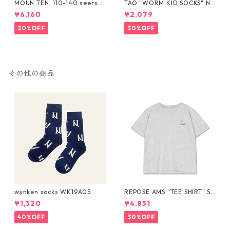
MOUN TEN. 110-140 seersuc
TAO "WORM KID SOCKS" NA
ker half pants [MP55C-173
VY The Animals Observator
¥6,160
¥2,079
6a]
y
30%OFF
30%OFF
その他の商品
wynken socks WK19A05
REPOSE AMS "TEE SHIRT" SS
26-80
¥1,320
¥4,851
40%OFF
30%OFF