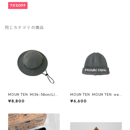
70%OFF
同じカテゴリの商品
MOUN TEN. M(54-58cm)L(~6
MOUN TEN. MOUN TEN. wat
0cm) reversible adventure
ch cap [MA74-1958a]
¥8,800
¥6,600
hat (re-nylon) [MA78-1957
a]