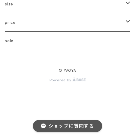
Another Fox
tops
size
CARLIJNQ
bottoms
Baby
price
CIENTA
one piece
〜80cm
〜3000円
sale
chocolatesoup
goods
90cm
3001円〜5000円
© YAOYA
eLfinFolk
Baby
100cm
5001円〜10000円
Powered by
Façade
110cm
10001円〜20000円
folk made
120cm
20001円〜
ショップに質問する
FOV・undeny.
130cm