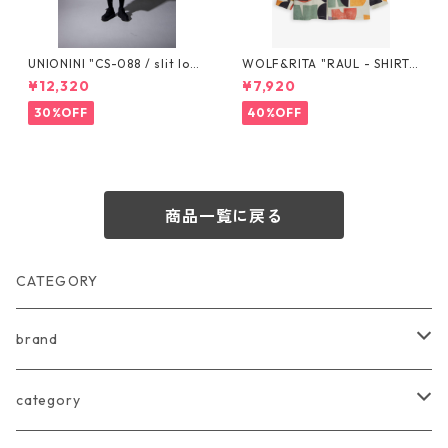
UNIONINI "CS-088 / slit lon
WOLF&RITA "RAUL - SHIRT"
g sleeved tee" S 155cm, M 1
GEOMETRIE 4-10y
¥12,320
¥7,920
65cm
30%OFF
40%OFF
商品一覧に戻る
CATEGORY
brand
arkakama
category