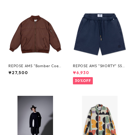
REPOSE AMS "Bomber Coa
REPOSE AMS "SHORTY" SS2
t" 10Y- 16Y
6-57
¥27,500
¥6,930
30%OFF