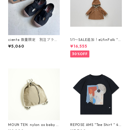
cienta 数量限定 別注ブラウ
1/1〜SALE追加！eLfinFolk "el
ンソール Tストラップ シュー
f coat" (milky brown) 110 12
¥5,060
¥16,555
ズ Negro
0 130
30%OFF
MOUN TEN. nylon ox baby k
REPOSE AMS "Tee Shirt " 4Y
napsack [MA71-0215a]
-16Y