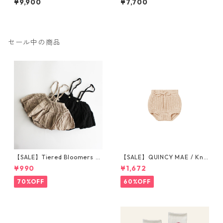
¥9,900
¥7,700
セール中の商品
【SALE】Tiered Bloomers 7
【SALE】QUINCY MAE / Knit
0-80cm (グレージュ／ブラッ
Tie Bloomer (12-18M/18-24
¥990
¥1,672
ク) ※1点までメール便可
M/2-3Y)
70%OFF
60%OFF