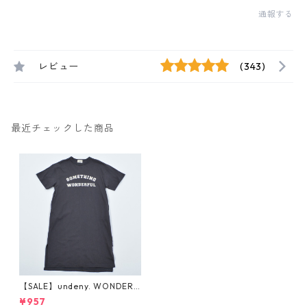
通報する
レビュー
(343)
最近チェックした商品
【SALE】undeny. WONDERF
UL ワンピース CG (M/L/XL/F
¥957
大人) 700801