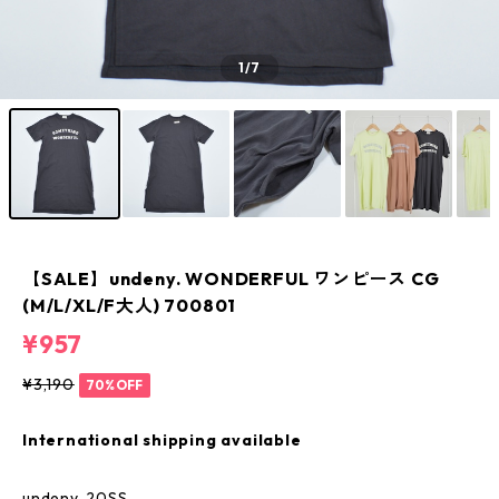
1
/7
【SALE】undeny. WONDERFUL ワンピース CG
(M/L/XL/F大人) 700801
¥957
¥3,190
70%OFF
International shipping available
undeny. 20SS