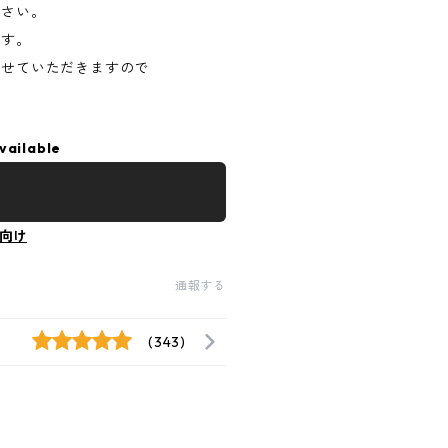
ださい。
ます。
させていただきますので
vailable
向け
通報する
(343)