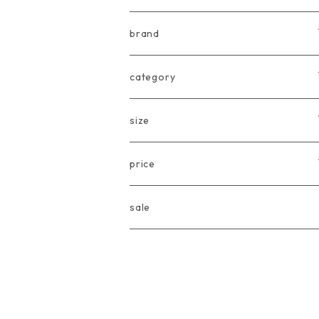
brand
arkakama
category
Another Fox
tops
size
CARLIJNQ
bottoms
Baby
price
CIENTA
one piece
〜80cm
〜3000円
sale
chocolatesoup
goods
90cm
3001円〜5000円
eLfinFolk
Baby
100cm
5001円〜10000円