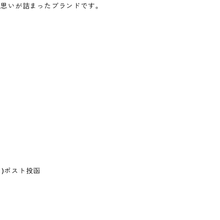
う思いが詰まったブランドです。
し)ポスト投函