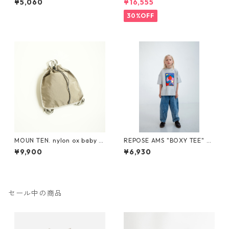
¥5,060
¥16,555
ズ Negro
0 130
30%OFF
MOUN TEN. nylon ox baby k
REPOSE AMS "BOXY TEE" SS
napsack [MA71-0215a]
26-86
¥9,900
¥6,930
セール中の商品