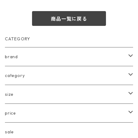
商品一覧に戻る
CATEGORY
brand
arkakama
category
Another Fox
tops
size
CARLIJNQ
bottoms
Baby
price
CIENTA
one piece
〜80cm
〜3000円
sale