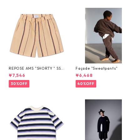
REPOSE AMS "SHORTY " SS2
Façade "Sweatpants"
6-33
¥7,546
¥6,468
30%OFF
40%OFF