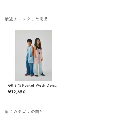
最近チェックした商品
GRIS "5 Pocket Wash Deni
m" (ice) S/M [GR-DENIM-0
¥12,650
3］
同じカテゴリの商品