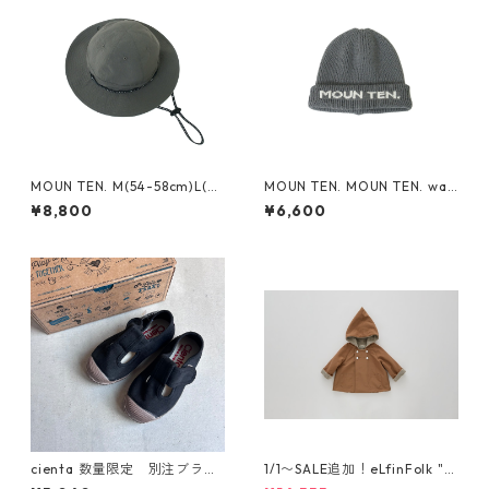
MOUN TEN. M(54-58cm)L(~6
MOUN TEN. MOUN TEN. wat
0cm) reversible adventure
ch cap [MA74-1958a]
¥8,800
¥6,600
hat (re-nylon) [MA78-1957
a]
cienta 数量限定 別注ブラウ
1/1〜SALE追加！eLfinFolk "el
ンソール Tストラップ シュー
f coat" (milky brown) 110 12