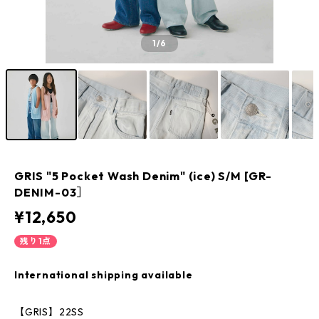
1
/6
GRIS "5 Pocket Wash Denim" (ice) S/M [GR-
DENIM-03］
¥12,650
残り1点
International shipping available
【GRIS】22SS