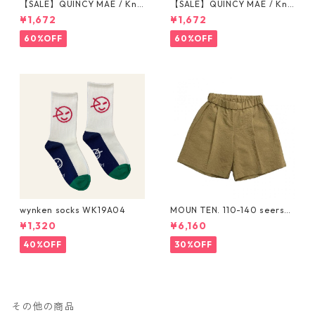
【SALE】QUINCY MAE / Knit
【SALE】QUINCY MAE / Knit
Tie Bloomer (12-18M/18-24
Tie Bloomer (12-18M/18-24
¥1,672
¥1,672
M/2-3Y)
M/2-3Y)
60%OFF
60%OFF
wynken socks WK19A04
MOUN TEN. 110-140 seersuc
ker half pants [MP55C-173
¥1,320
¥6,160
6a]
40%OFF
30%OFF
その他の商品