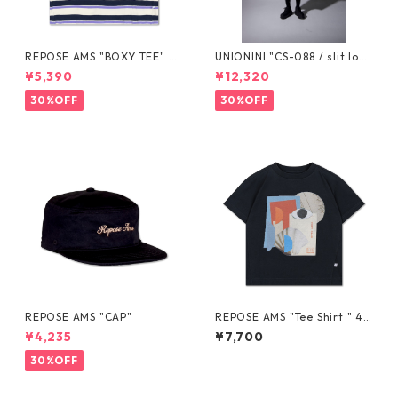
REPOSE AMS "BOXY TEE" SS
UNIONINI "CS-088 / slit lon
26-88
g sleeved tee" S 155cm, M 1
¥5,390
¥12,320
65cm
30%OFF
30%OFF
REPOSE AMS "CAP"
REPOSE AMS "Tee Shirt " 4Y
-16Y
¥4,235
¥7,700
30%OFF