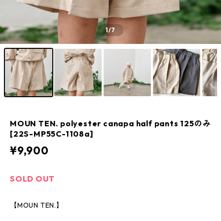
1
/7
MOUN TEN. polyester canapa half pants 125のみ
[22S-MP55C-1108a]
¥9,900
SOLD OUT
【MOUN TEN.】