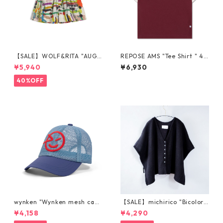
【SALE】WOLF&RITA "AUGU
REPOSE AMS "Tee Shirt " 4Y
STO - SHORTS" POWER UP 4
-16Y
¥5,940
¥6,930
y-12y
40%OFF
wynken "Wynken mesh cap"
【SALE】michirico "Bicolor
PALE BLUE
poncho" (kids L,XL) (ブラッ
¥4,158
¥4,290
ク) MR22AW-11