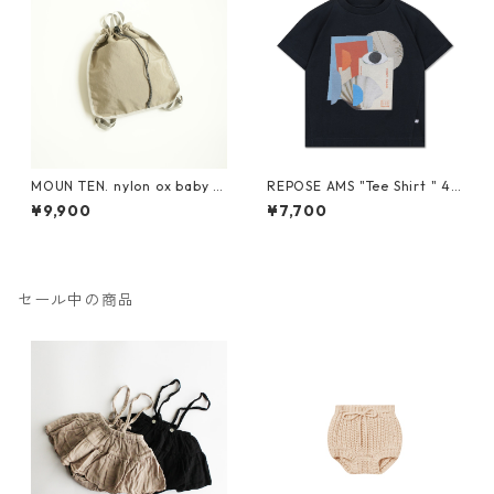
MOUN TEN. nylon ox baby k
REPOSE AMS "Tee Shirt " 4Y
napsack [MA71-0215a]
-16Y
¥9,900
¥7,700
セール中の商品