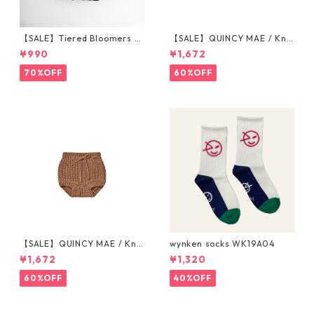
【SALE】Tiered Bloomers 7
【SALE】QUINCY MAE / Knit
0-80cm (グレージュ／ブラッ
Tie Bloomer (12-18M/18-24
¥990
¥1,672
ク) ※1点までメール便可
M/2-3Y)
70%OFF
60%OFF
【SALE】QUINCY MAE / Knit
wynken socks WK19A04
Tie Bloomer (12-18M/18-24
¥1,672
¥1,320
M/2-3Y)
60%OFF
40%OFF