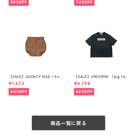
30%OFF
70%OFF
【SALE】QUINCY MAE / Knit
【SALE】UNIONINI ［big te
Tie Bloomer (12-18M/18-24
e］6-8y〜10-12y CS-070
¥1,672
¥6,798
M/2-3Y)
60%OFF
40%OFF
商品一覧に戻る