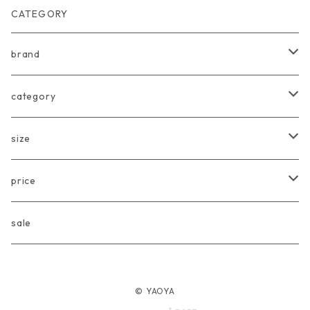
CATEGORY
brand
arkakama
category
Another Fox
tops
size
CARLIJNQ
bottoms
Baby
price
CIENTA
one piece
〜80cm
〜3000円
sale
chocolatesoup
goods
90cm
3001円〜5000円
© YAOYA
eLfinFolk
Baby
100cm
5001円〜10000円