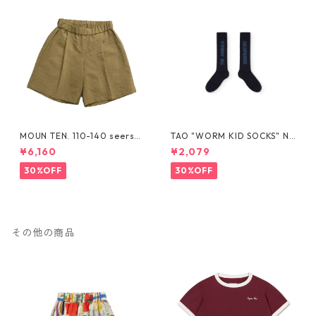
MOUN TEN. 110-140 seersuc
TAO "WORM KID SOCKS" NA
ker half pants [MP55C-173
VY The Animals Observator
¥6,160
¥2,079
6a]
y
30%OFF
30%OFF
その他の商品