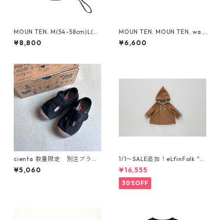
MOUN TEN. M(54-58cm)L(~6
MOUN TEN. MOUN TEN. wat
0cm) reversible adventure
ch cap [MA74-1958a]
¥8,800
¥6,600
hat (re-nylon) [MA78-1957
a]
cienta 数量限定 別注ブラウ
1/1〜SALE追加！eLfinFolk "el
ンソール Tストラップ シュー
f coat" (milky brown) 110 12
¥5,060
¥16,555
ズ Negro
0 130
30%OFF