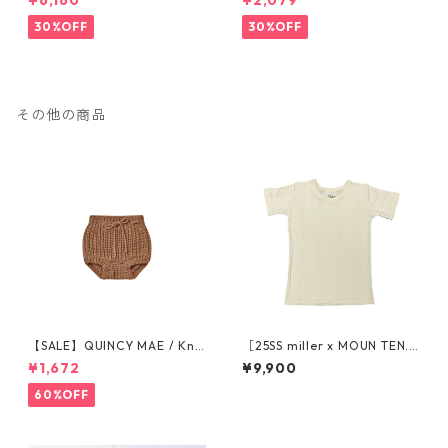
¥6,160
¥2,079
6a]
y
30%OFF
30%OFF
その他の商品
【SALE】QUINCY MAE / Knit
［25SS miller x MOUN TEN.
Tie Bloomer (12-18M/18-24
Exclusive］2-pack Tee （ivo
¥1,672
¥9,900
M/2-3Y)
ry / brown） 95/110/125/140
60%OFF