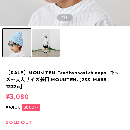
1
/2
［SALE］MOUN TEN. "cotton watch caps "キッ
ズ〜大人サイズ兼用 MOUNTEN. [23S-MA55-
1332a］
¥3,080
¥4,400
30%OFF
SOLD OUT