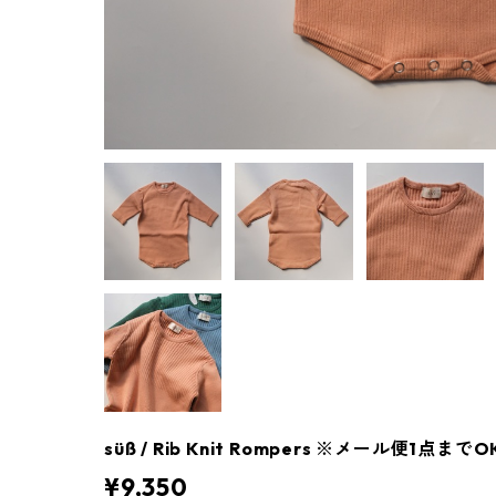
süß / Rib Knit Rompers ※メール便1点までO
¥9,350