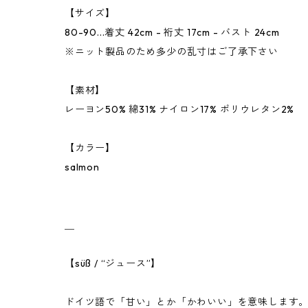
【サイズ】
80-90...着丈 42cm - 裄丈 17cm - バスト 24cm
※ニット製品のため多少の乱寸はご了承下さい
【素材】
レーヨン50% 綿31% ナイロン17% ポリウレタン2%
【カラー】
salmon
＿
【süß / “ジュース”】
ドイツ語で「甘い」とか「かわいい」を意味します