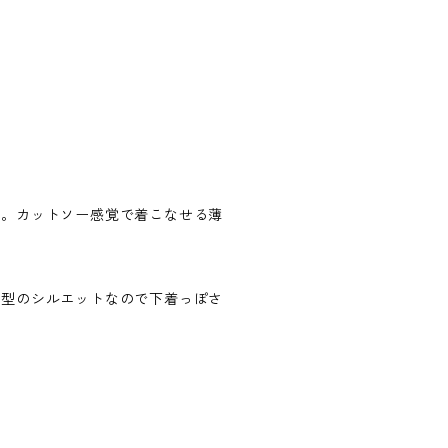
ス。カットソー感覚で着こなせる薄
。
ー型のシルエットなので下着っぽさ