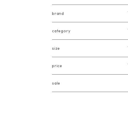
brand
arkakama
category
Another Fox
tops
size
CARLIJNQ
bottoms
Baby
price
CIENTA
one piece
〜80cm
〜3000円
sale
chocolatesoup
goods
90cm
3001円〜5000円
eLfinFolk
Baby
100cm
5001円〜10000円