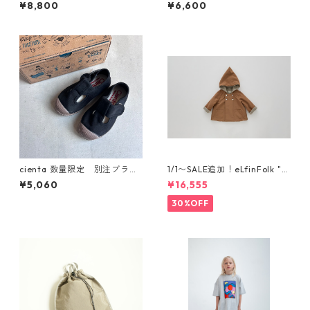
0cm) reversible adventure
ch cap [MA74-1958a]
¥8,800
¥6,600
hat (re-nylon) [MA78-1957
a]
cienta 数量限定 別注ブラウ
1/1〜SALE追加！eLfinFolk "el
ンソール Tストラップ シュー
f coat" (milky brown) 110 12
¥5,060
¥16,555
ズ Negro
0 130
30%OFF