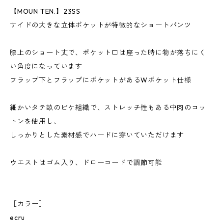
【MOUN TEN.】23SS
サイドの大きな立体ポケットが特徴的なショートパンツ
膝上のショート丈で、ポケット口は座った時に物が落ちにく
い角度になっています
フラップ下とフラップにポケットがあるWポケット仕様
細かいタテ畝のピケ組織で、ストレッチ性もある中肉のコッ
トンを使用し、
しっかりとした素材感でハードに穿いていただけます
ウエストはゴム入り、ドローコードで調節可能
［カラー］
ecru