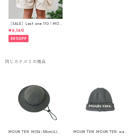
［SALE］Last one 110！MOU
N TEN. "stretch pique cargo
¥6,160
shorts" 110/125/140[23S-MP
76-1319a]※1点までメール便O
30%OFF
K
同じカテゴリの商品
MOUN TEN. M(54-58cm)L(~6
MOUN TEN. MOUN TEN. wat