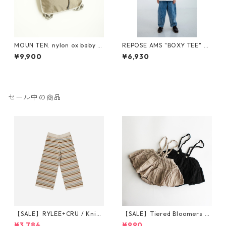
MOUN TEN. nylon ox baby k
REPOSE AMS "BOXY TEE" SS
napsack [MA71-0215a]
26-86
¥9,900
¥6,930
セール中の商品
【SALE】RYLEE+CRU / Knit
【SALE】Tiered Bloomers 7
Wide Leg Pant || Honeycom
0-80cm (グレージュ／ブラッ
¥3,784
¥990