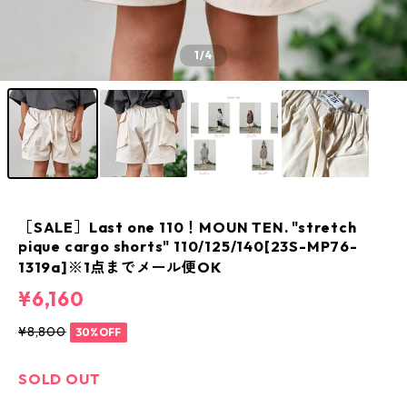
1
/4
［SALE］Last one 110！MOUN TEN. "stretch
pique cargo shorts" 110/125/140[23S-MP76-
1319a]※1点までメール便OK
¥6,160
¥8,800
30%OFF
SOLD OUT