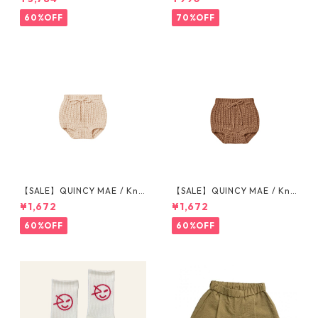
b Strip 6-7/8-9/10-12y
ク) ※1点までメール便可
60%OFF
70%OFF
【SALE】QUINCY MAE / Knit
【SALE】QUINCY MAE / Knit
Tie Bloomer (12-18M/18-24
Tie Bloomer (12-18M/18-24
¥1,672
¥1,672
M/2-3Y)
M/2-3Y)
60%OFF
60%OFF