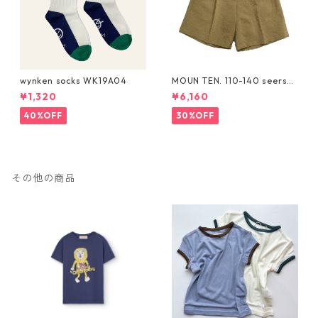
wynken socks WK19A04
MOUN TEN. 110-140 seersuc
ker half pants [MP55C-173
¥1,320
¥6,160
6a]
40%OFF
30%OFF
その他の商品