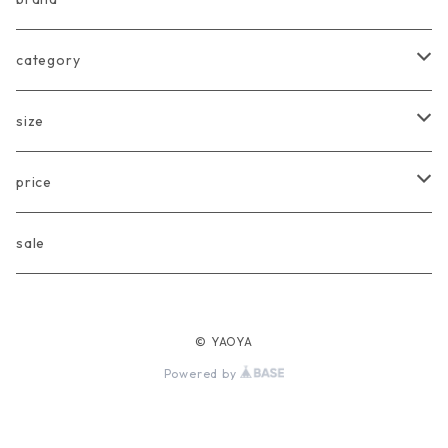
arkakama
category
Another Fox
tops
size
CARLIJNQ
bottoms
Baby
price
CIENTA
one piece
〜80cm
〜3000円
sale
chocolatesoup
goods
90cm
3001円〜5000円
© YAOYA
eLfinFolk
Baby
100cm
5001円〜10000円
Powered by
Façade
110cm
10001円〜20000円