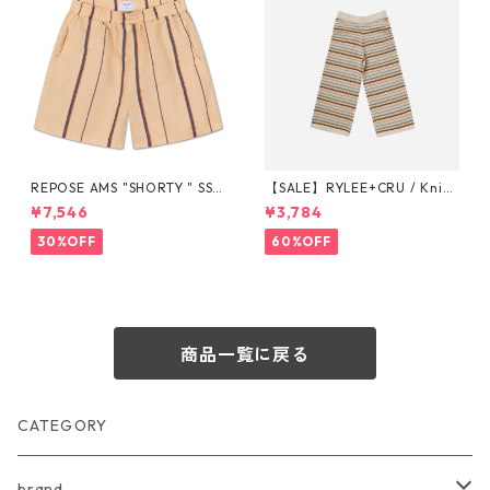
REPOSE AMS "SHORTY " SS2
【SALE】RYLEE+CRU / Knit
6-33
Wide Leg Pant || Honeycom
¥7,546
¥3,784
b Strip 6-7/8-9/10-12y
30%OFF
60%OFF
商品一覧に戻る
CATEGORY
brand