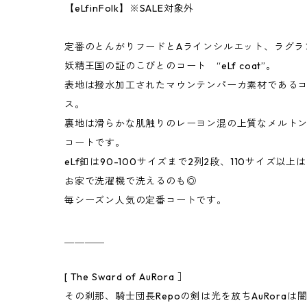
【eLfinFolk】※SALE対象外
定番のとんがりフードとAラインシルエット、ラグラン
妖精王国の証のこびとのコート “eLf coat”。
表地は撥水加工されたマウンテンパーカ素材である
ス。
裏地は滑らかな肌触りのレーヨン混の上質なメルト
コートです。
eLf釦は90-100サイズまで2列2段、110サイズ以
お家で洗濯機で洗えるのも◎
毎シーズン人気の定番コートです。
＿＿＿＿
[ The Sward of AuRora ］
その刹那、騎士団長Repoの剣は光を放ちAuRoraは