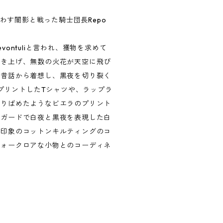
惑わす闇影と戦った騎士団長Repo
ontuliと言われ、獲物を求めて
巻き上げ、無数の火花が天空に飛び
の昔話から着想し、黒夜を切り裂く
をプリントしたTシャツや、ラップラ
ちりばめたようなビエラのプリント
ャガードで白夜と黒夜を表現した白
な印象のコットンキルティングのコ
フォークロアな小物とのコーディネ