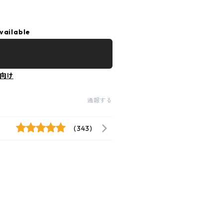
vailable
向け
通報する
(343)