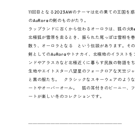
11回目となる2023AWのテーマは北の果ての王国を
のAuRoraの剣のものがたり。
ラップランドに古くから伝わるオーロラは、狐の火Rev
北極狐が雪原を走るとき、振られた尾っぽは雪粉を
散り、オーロラとなる という伝説があります。そ
剣としてのAuRoraやトナカイ、北極地のイラスト
ンドやアラスカなど北極近くに暮らす民族の物語を
生地やエイトスター八望星のフォークロアな天竺ジ
と黒の服たち。 クラシックなスキーウェアのよう
ートやオーバーオール。 狐の耳付きのビーニー、
ートが楽しい冬のコレクションです。
＿＿＿＿＿＿＿＿＿＿＿＿＿＿＿＿＿＿＿＿＿