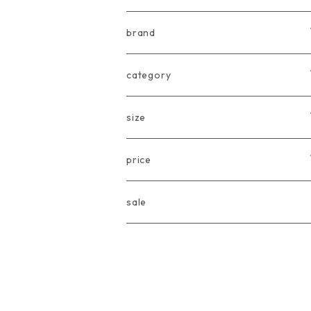
brand
arkakama
category
Another Fox
tops
size
CARLIJNQ
bottoms
Baby
price
CIENTA
one piece
〜80cm
〜3000円
sale
chocolatesoup
goods
90cm
3001円〜5000円
eLfinFolk
Baby
100cm
5001円〜10000円