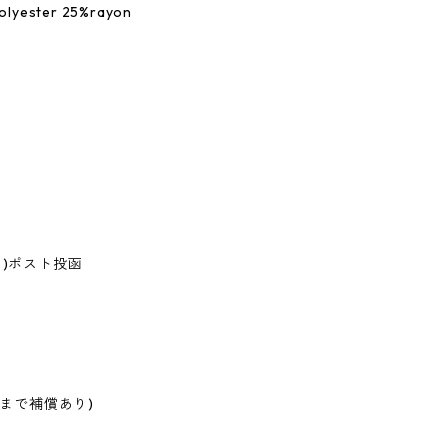
olyester 25%rayon
し)ポスト投函
円まで補償あり)