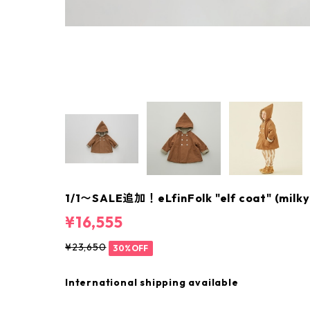
1/1〜SALE追加！eLfinFolk "elf coat" (milky 
¥16,555
¥23,650
30%OFF
International shipping available