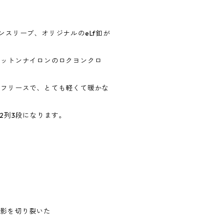
スリーブ、オリジナルのeLf釦が
コットンナイロンのロクヨンクロ
ンフリースで、とても軽くて暖かな
上は2列3段になります。
闇影を切り裂いた