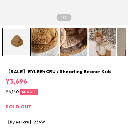
1
/6
【SALE】RYLEE+CRU / Shearling Beanie Kids
¥3,696
¥6,160
40%OFF
SOLD OUT
【Rylee+cru】23AW