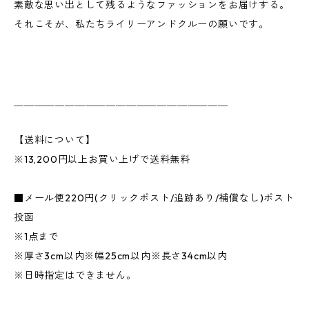
素敵な思い出として残るようなファッションをお届けする。
それこそが、私たちライリーアンドクルーの願いです。
＿＿＿＿＿＿＿＿＿＿＿＿＿＿＿＿＿＿＿＿＿
【送料について】
※13,200円以上お買い上げで送料無料
■メール便220円(クリックポスト/追跡あり/補償なし)ポスト
投函
※1点まで
※厚さ3cm以内※幅25cm以内※長さ34cm以内
※日時指定はできません。