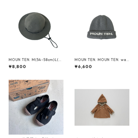
MOUN TEN. M(54-58cm)L(~6
MOUN TEN. MOUN TEN. wat
0cm) reversible adventure
ch cap [MA74-1958a]
¥8,800
¥6,600
hat (re-nylon) [MA78-1957
a]