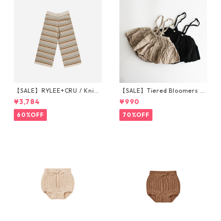
【SALE】RYLEE+CRU / Knit
【SALE】Tiered Bloomers 7
Wide Leg Pant || Honeycom
0-80cm (グレージュ／ブラッ
¥3,784
¥990
b Strip 6-7/8-9/10-12y
ク) ※1点までメール便可
60%OFF
70%OFF