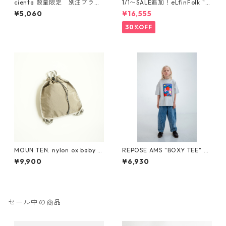
cienta 数量限定 別注ブラウ
1/1〜SALE追加！eLfinFolk "el
ンソール Tストラップ シュー
f coat" (milky brown) 110 12
¥5,060
¥16,555
ズ Negro
0 130
30%OFF
MOUN TEN. nylon ox baby k
REPOSE AMS "BOXY TEE" SS
napsack [MA71-0215a]
26-86
¥9,900
¥6,930
セール中の商品