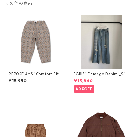
その他の商品
REPOSE AMS "Comfort Fit P
"GRIS" Damage Denim _S/M
ants " 4Y-16Y
size GR25AW-PT002
¥15,950
¥13,860
40%OFF