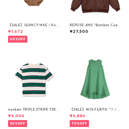
【SALE】QUINCY MAE / Knit
REPOSE AMS "Bomber Coa
Tie Bloomer (12-18M/18-24
t" 10Y- 16Y
¥1,672
¥27,500
M/2-3Y)
60%OFF
wynken TRIPLE STRIPE TEE
【SALE】WOLF&RITA "ワン
NAVY / GREEN 4y-12y WK2
ピース LAURA STONE GREE
¥6,006
¥4,884
0J25
N" 6y-12y
30%OFF
70%OFF