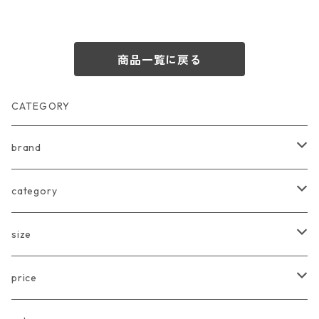
商品一覧に戻る
CATEGORY
brand
arkakama
category
Another Fox
tops
size
CARLIJNQ
bottoms
Baby
price