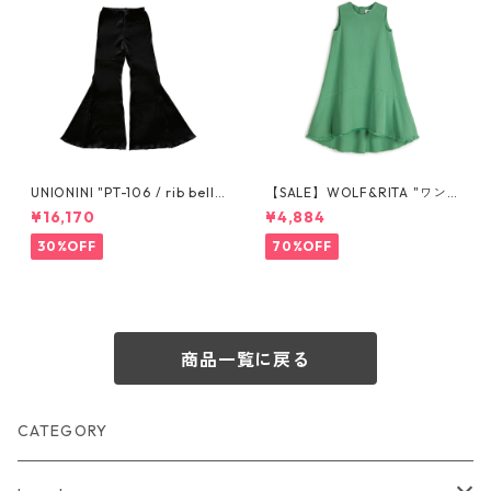
UNIONINI "PT-106 / rib bell
【SALE】WOLF&RITA "ワン
bottom" S 155cm, M 165cm
ピース LAURA STONE GREE
¥16,170
¥4,884
N" 6y-12y
30%OFF
70%OFF
商品一覧に戻る
CATEGORY