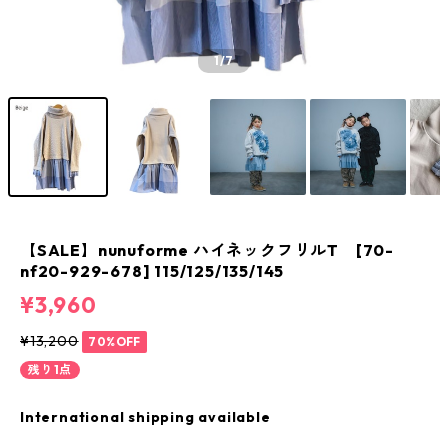
1
/7
【SALE】nunuforme ハイネックフリルT [70-
nf20-929-678] 115/125/135/145
¥3,960
¥13,200
70%OFF
残り1点
International shipping available