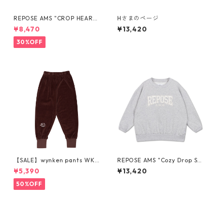
REPOSE AMS "CROP HEART
Hさまのページ
SWEATER" SS26-37
¥8,470
¥13,420
30%OFF
【SALE】wynken pants WK1
REPOSE AMS "Cozy Drop Sw
7J34 CHOC 6-12y
eater" 4Y-16Y
¥5,390
¥13,420
50%OFF