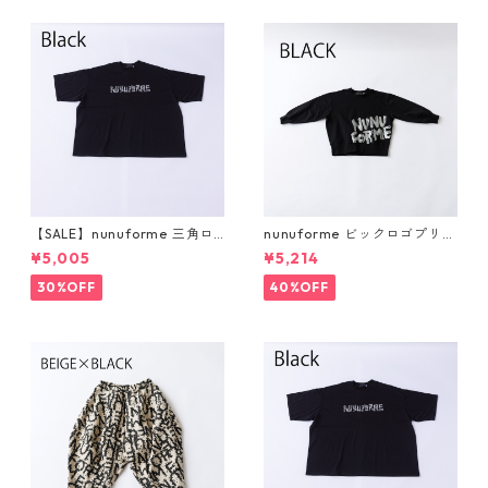
【SALE】nunuforme 三角ロ
nunuforme ビックロゴプリン
ゴプリントT 1サイズ（155）
ト [nt24-002-14] 115-1
¥5,005
¥5,214
45
30%OFF
40%OFF