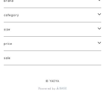
brand
arkakama
category
Another Fox
tops
size
CARLIJNQ
bottoms
Baby
price
CIENTA
one piece
〜80cm
〜3000円
sale
chocolatesoup
goods
90cm
3001円〜5000円
© YAOYA
eLfinFolk
Baby
100cm
5001円〜10000円
Powered by
Façade
110cm
10001円〜20000円