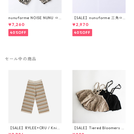
nunuforme NOISE NUNU ロ
【SALE】nunuforme 三角ロ
ゴ ポインテッド パンツ 115-1
ゴプリントT 105-145
¥7,260
¥2,970
45
40%OFF
40%OFF
セール中の商品
【SALE】RYLEE+CRU / Knit
【SALE】Tiered Bloomers 7
Wide Leg Pant || Honeycom
0-80cm (グレージュ／ブラッ