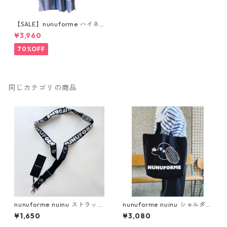
【SALE】nunuforme ハイネ
ックフリルT [70-nf20-929
¥3,960
-678] 115/125/135/145
70%OFF
同じカテゴリの商品
nunuforme nuinu ストラッ
nunuforme nuinu ショルダー
プ
バック [nf24-SHOULDER
¥1,650
¥3,080
BAG]