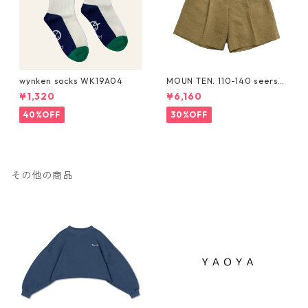
wynken socks WK19A04
MOUN TEN. 110-140 seersuc
ker half pants [MP55C-173
¥1,320
¥6,160
6a]
40%OFF
30%OFF
その他の商品