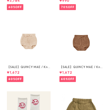
¥3,784
¥990
b Strip 6-7/8-9/10-12y
ク) ※1点までメール便可
60%OFF
70%OFF
【SALE】QUINCY MAE / Knit
【SALE】QUINCY MAE / Knit
Tie Bloomer (12-18M/18-24
Tie Bloomer (12-18M/18-24
¥1,672
¥1,672
M/2-3Y)
M/2-3Y)
60%OFF
60%OFF