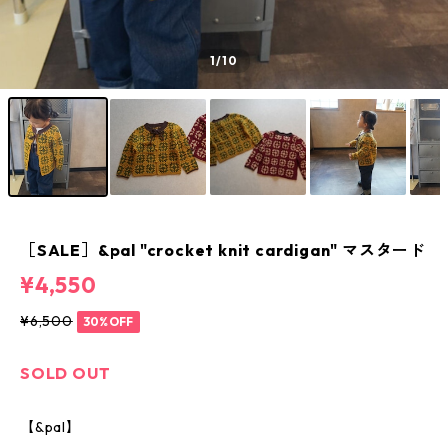
1
/10
［SALE］&pal "crocket knit cardigan" マスタード
¥4,550
¥6,500
30%OFF
SOLD OUT
【&pal】