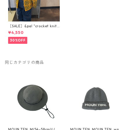
［SALE］&pal "crocket knit
cardigan" マスタード
¥4,550
30%OFF
同じカテゴリの商品
MOUN TEN. M(54-58cm)L(~6
MOUN TEN. MOUN TEN. wat