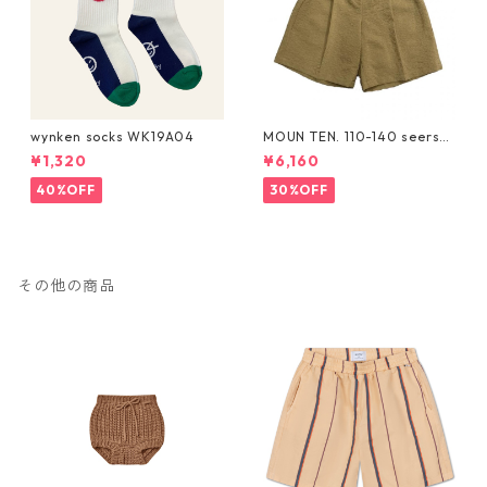
wynken socks WK19A04
MOUN TEN. 110-140 seersuc
ker half pants [MP55C-173
¥1,320
¥6,160
6a]
40%OFF
30%OFF
その他の商品