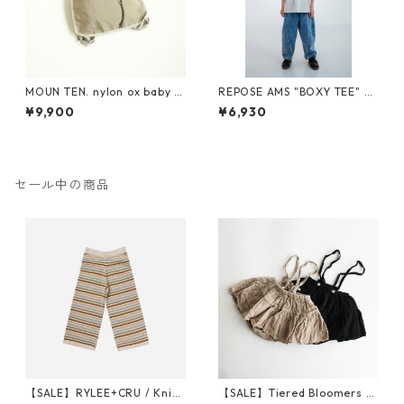
MOUN TEN. nylon ox baby k
REPOSE AMS "BOXY TEE" SS
napsack [MA71-0215a]
26-86
¥9,900
¥6,930
セール中の商品
【SALE】RYLEE+CRU / Knit
【SALE】Tiered Bloomers 7