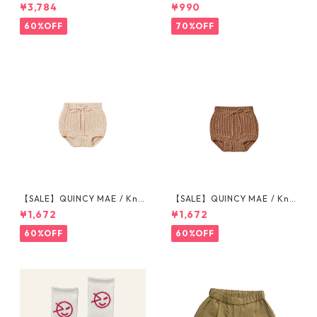
Wide Leg Pant || Honeycom
0-80cm (グレージュ／ブラッ
¥3,784
¥990
b Strip 6-7/8-9/10-12y
ク) ※1点までメール便可
60%OFF
70%OFF
【SALE】QUINCY MAE / Knit
【SALE】QUINCY MAE / Knit
Tie Bloomer (12-18M/18-24
Tie Bloomer (12-18M/18-24
¥1,672
¥1,672
M/2-3Y)
M/2-3Y)
60%OFF
60%OFF