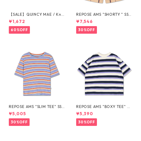
【SALE】QUINCY MAE / Knit
REPOSE AMS "SHORTY " SS2
Tie Bloomer (12-18M/18-24
6-33
¥1,672
¥7,546
M/2-3Y)
60%OFF
30%OFF
REPOSE AMS "SLIM TEE" SS2
REPOSE AMS "BOXY TEE" SS
6-76
26-88
¥5,005
¥5,390
30%OFF
30%OFF