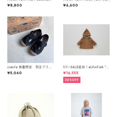
0cm) reversible adventure
ch cap [MA74-1958a]
¥8,800
¥6,600
hat (re-nylon) [MA78-1957
a]
cienta 数量限定 別注ブラウ
1/1〜SALE追加！eLfinFolk "el
ンソール Tストラップ シュー
f coat" (milky brown) 110 12
¥5,060
¥16,555
ズ Negro
0 130
30%OFF