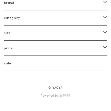
brand
arkakama
category
Another Fox
tops
size
CARLIJNQ
bottoms
Baby
price
CIENTA
one piece
〜80cm
〜3000円
sale
chocolatesoup
goods
90cm
3001円〜5000円
© YAOYA
eLfinFolk
Baby
100cm
5001円〜10000円
Powered by
Façade
110cm
10001円〜20000円