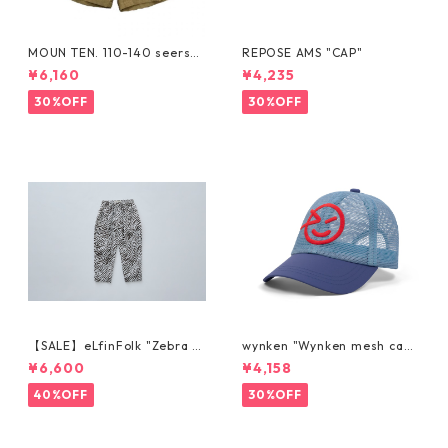
MOUN TEN. 110-140 seersuc
REPOSE AMS "CAP"
ker half pants [MP55C-173
¥6,160
¥4,235
6a]
30%OFF
30%OFF
【SALE】eLfinFolk "Zebra P
wynken "Wynken mesh cap"
ants" 110 125
PALE BLUE
¥6,600
¥4,158
40%OFF
30%OFF