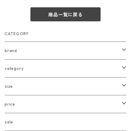
商品一覧に戻る
CATEGORY
brand
arkakama
category
Another Fox
tops
size
CARLIJNQ
bottoms
Baby
price
CIENTA
one piece
〜80cm
〜3000円
sale