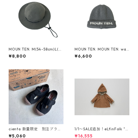
MOUN TEN. M(54-58cm)L(~6
MOUN TEN. MOUN TEN. wat
0cm) reversible adventure
ch cap [MA74-1958a]
¥8,800
¥6,600
hat (re-nylon) [MA78-1957
a]
cienta 数量限定 別注ブラウ
1/1〜SALE追加！eLfinFolk "el
ンソール Tストラップ シュー
f coat" (milky brown) 110 12
¥5,060
¥16,555