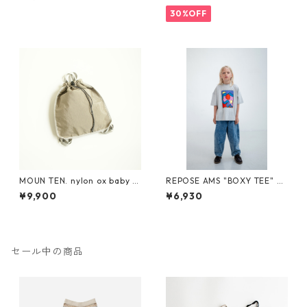
ズ Negro
0 130
30%OFF
MOUN TEN. nylon ox baby k
REPOSE AMS "BOXY TEE" SS
napsack [MA71-0215a]
26-86
¥9,900
¥6,930
セール中の商品