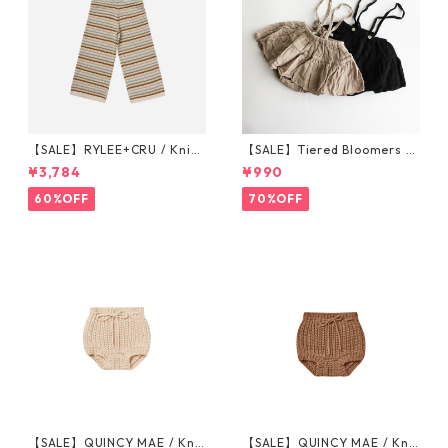
【SALE】RYLEE+CRU / Knit
【SALE】Tiered Bloomers 7
Wide Leg Pant || Honeycom
0-80cm (グレージュ／ブラッ
¥3,784
¥990
b Strip 6-7/8-9/10-12y
ク) ※1点までメール便可
60%OFF
70%OFF
【SALE】QUINCY MAE / Knit
【SALE】QUINCY MAE / Knit