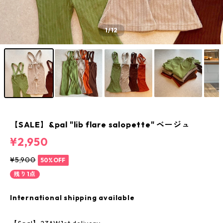
1
/12
【SALE】&pal "lib flare salopette" ベージュ
¥2,950
¥5,900
50%OFF
残り1点
International shipping available