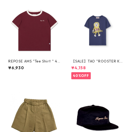
REPOSE AMS "Tee Shirt " 4Y
【SALE】TAO "ROOSTER KI
-16Y
DS TEE" 4y-10y The Animal
¥6,930
¥4,158
s Observatory
40%OFF