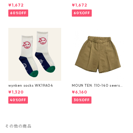
Tie Bloomer (12-18M/18-24
Tie Bloomer (12-18M/18-24
¥1,672
¥1,672
M/2-3Y)
M/2-3Y)
60%OFF
60%OFF
wynken socks WK19A04
MOUN TEN. 110-140 seersuc
ker half pants [MP55C-173
¥1,320
¥6,160
6a]
40%OFF
30%OFF
その他の商品