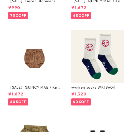
【SALE】Tiered Bloomers 7
【SALE】QUINCY MAE / Knit
0-80cm (グレージュ／ブラッ
Tie Bloomer (12-18M/18-24
¥990
¥1,672
ク) ※1点までメール便可
M/2-3Y)
70%OFF
60%OFF
【SALE】QUINCY MAE / Knit
wynken socks WK19A04
Tie Bloomer (12-18M/18-24
¥1,672
¥1,320
M/2-3Y)
60%OFF
40%OFF