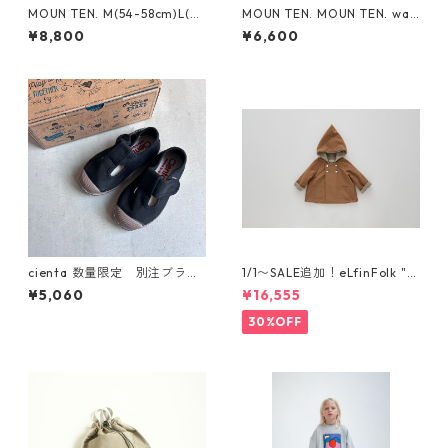
MOUN TEN. M(54-58cm)L(~6
MOUN TEN. MOUN TEN. wat
0cm) reversible adventure
ch cap [MA74-1958a]
¥8,800
¥6,600
hat (re-nylon) [MA78-1957
a]
cienta 数量限定 別注ブラウ
1/1〜SALE追加！eLfinFolk "el
ンソール Tストラップ シュー
f coat" (milky brown) 110 12
¥5,060
¥16,555
ズ Negro
0 130
30%OFF