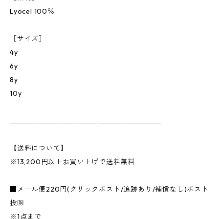
Lyocel 100％
［サイズ］
4y
6y
8y
10y
＿＿＿＿＿＿＿＿＿＿＿＿＿＿＿＿＿＿＿＿＿
【送料について】
※13,200円以上お買い上げで送料無料
■メール便220円(クリックポスト/追跡あり/補償なし)ポスト
投函
※1点まで