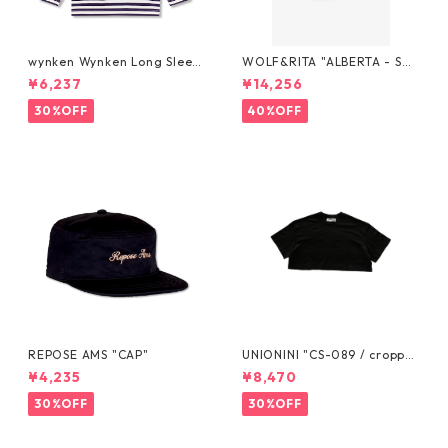
wynken Wynken Long Sleev
WOLF&RITA "ALBERTA - SKI
e Pocket Tee - Night Navy /
RT" 6-10y
¥6,237
¥14,256
Ecru 4y-12y
30%OFF
40%OFF
REPOSE AMS "CAP"
UNIONINI "CS-089 / croppe
d tee" S (155cm) M (165cm)
¥4,235
¥8,470
30%OFF
30%OFF