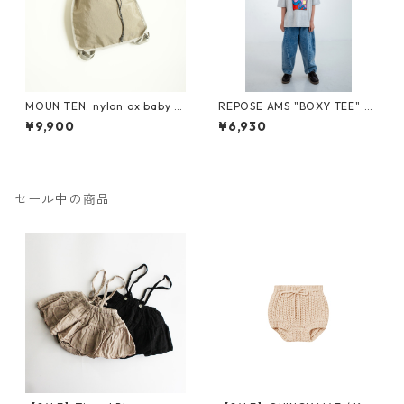
MOUN TEN. nylon ox baby k
REPOSE AMS "BOXY TEE" SS
napsack [MA71-0215a]
26-86
¥9,900
¥6,930
セール中の商品