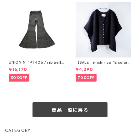
UNIONINI "PT-106 / rib bell
【SALE】michirico "Bicolor
bottom" S 155cm, M 165cm
poncho" (kids L,XL) (ブラッ
¥16,170
¥4,290
ク) MR22AW-11
30%OFF
70%OFF
商品一覧に戻る
CATEGORY