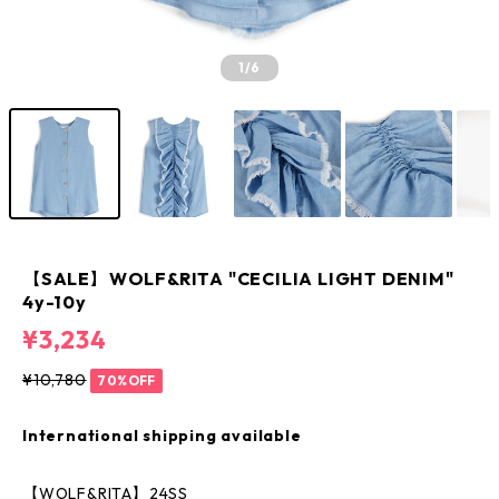
1
/6
【SALE】WOLF&RITA "CECILIA LIGHT DENIM"
4y-10y
¥3,234
¥10,780
70%OFF
International shipping available
【WOLF&RITA】24SS