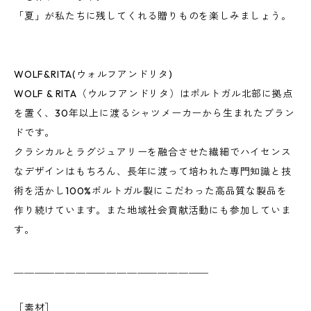
「夏」が私たちに残してくれる贈りものを楽しみましょう。
WOLF&RITA(ウォルフアンドリタ)
WOLF & RITA（ウルフアンドリタ）はポルトガル北部に拠点
を置く、30年以上に渡るシャツメーカーから生まれたブラン
ドです。
クラシカルとラグジュアリーを融合させた繊細でハイセンス
なデザインはもちろん、長年に渡って培われた専門知識と技
術を活かし100%ポルトガル製にこだわった高品質な製品を
作り続けています。また地域社会貢献活動にも参加していま
す。
＿＿＿＿＿＿＿＿＿＿＿＿＿＿＿＿＿＿＿
［素材］