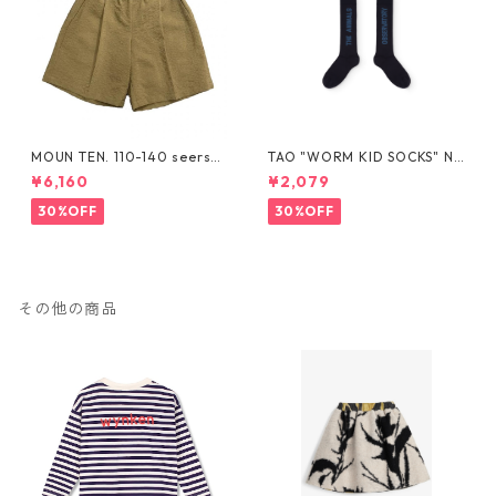
MOUN TEN. 110-140 seersuc
TAO "WORM KID SOCKS" NA
ker half pants [MP55C-173
VY The Animals Observator
¥6,160
¥2,079
6a]
y
30%OFF
30%OFF
その他の商品