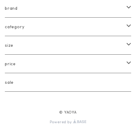
brand
arkakama
category
Another Fox
tops
size
CARLIJNQ
bottoms
Baby
price
CIENTA
one piece
〜80cm
〜3000円
sale
chocolatesoup
goods
90cm
3001円〜5000円
© YAOYA
eLfinFolk
Baby
100cm
5001円〜10000円
Powered by