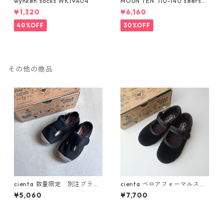
wynken socks WK19A04
MOUN TEN. 110-140 seersuc
ker half pants [MP55C-173
¥1,320
¥6,160
6a]
40%OFF
30%OFF
その他の商品
cienta 数量限定 別注ブラウ
cienta ベロアフォーマルスト
ンソール Tストラップ シュー
ラップシューズ 37/38/39 ブ
¥5,060
¥7,700
ズ Negro
ラックNEGRO