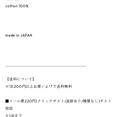
cotton 100%
made in JAPAN
＿＿＿＿＿＿＿＿＿＿＿＿＿＿＿＿＿＿＿＿＿
【送料について】
※13,200円以上お買い上げで送料無料
■メール便220円(クリックポスト/追跡あり/補償なし)ポスト
投函
※1点まで