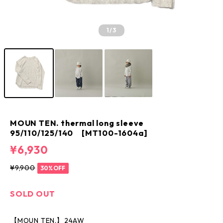
1
/3
MOUN TEN. thermal long sleeve
95/110/125/140 [MT100-1604a]
¥6,930
¥9,900
30%OFF
SOLD OUT
【MOUN TEN.】24AW