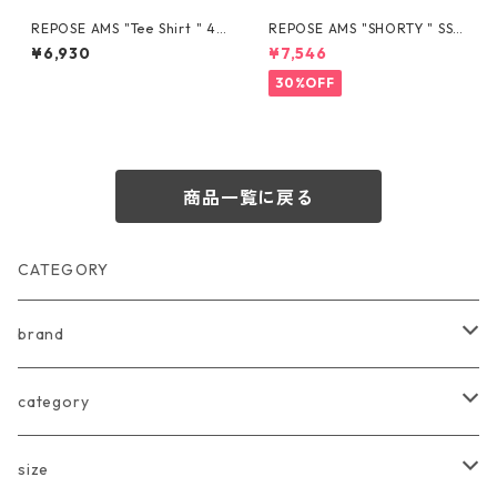
REPOSE AMS "Tee Shirt " 4Y
REPOSE AMS "SHORTY " SS2
-16Y
6-33
¥6,930
¥7,546
30%OFF
商品一覧に戻る
CATEGORY
brand
arkakama
category
Another Fox
tops
size