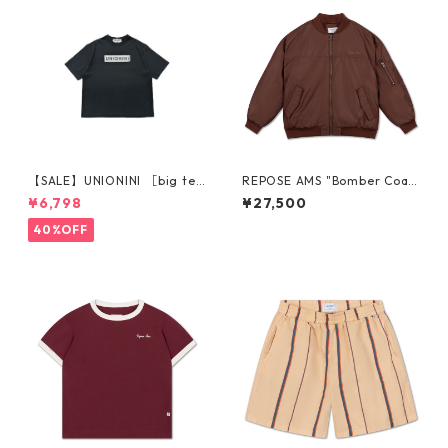
【SALE】UNIONINI ［big te
REPOSE AMS "Bomber Coa
e］6-8y〜10-12y CS-070
t" 10Y- 16Y
¥6,798
¥27,500
40%OFF