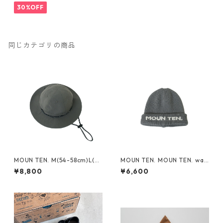
30%OFF
同じカテゴリの商品
MOUN TEN. M(54-58cm)L(~6
MOUN TEN. MOUN TEN. wat
0cm) reversible adventure
ch cap [MA74-1958a]
¥8,800
¥6,600
hat (re-nylon) [MA78-1957
a]