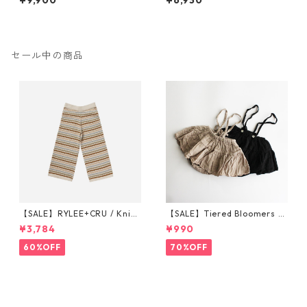
¥9,900
¥6,930
セール中の商品
【SALE】RYLEE+CRU / Knit
【SALE】Tiered Bloomers 7
Wide Leg Pant || Honeycom
0-80cm (グレージュ／ブラッ
¥3,784
¥990
b Strip 6-7/8-9/10-12y
ク) ※1点までメール便可
60%OFF
70%OFF