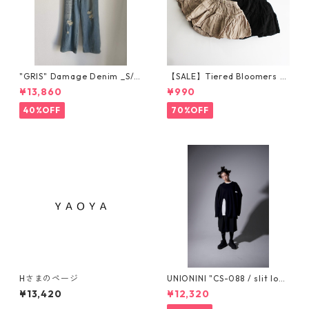
"GRIS" Damage Denim _S/M
【SALE】Tiered Bloomers 7
size GR25AW-PT002
0-80cm (グレージュ／ブラッ
¥13,860
¥990
ク) ※1点までメール便可
40%OFF
70%OFF
Hさまのページ
UNIONINI "CS-088 / slit lon
g sleeved tee" S 155cm, M 1
¥13,420
¥12,320
65cm