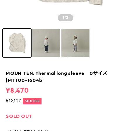
1
/3
MOUN TEN. thermal long sleeve 0サイズ
[MT100-1604b］
¥8,470
¥12,100
30%OFF
SOLD OUT