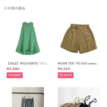
その他の商品
【SALE】WOLF&RITA "ワン
MOUN TEN. 110-140 seersuc
ピース LAURA STONE GREE
ker half pants [MP55C-173
¥4,884
¥6,160
N" 6y-12y
6a]
70%OFF
30%OFF