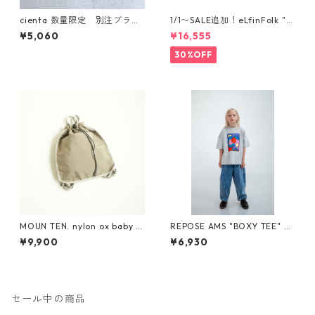
cienta 数量限定 別注ブラウ
1/1〜SALE追加！eLfinFolk "el
ンソール Tストラップ シュー
f coat" (milky brown) 110 12
¥5,060
¥16,555
ズ Negro
0 130
30%OFF
MOUN TEN. nylon ox baby k
REPOSE AMS "BOXY TEE" SS
napsack [MA71-0215a]
26-86
¥9,900
¥6,930
セール中の商品