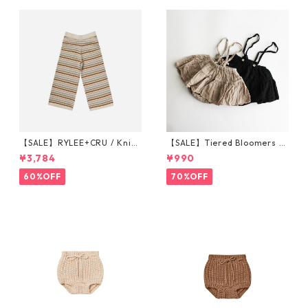
【SALE】RYLEE+CRU / Knit
【SALE】Tiered Bloomers 7
Wide Leg Pant || Honeycom
0-80cm (グレージュ／ブラッ
¥3,784
¥990
b Strip 6-7/8-9/10-12y
ク) ※1点までメール便可
60%OFF
70%OFF