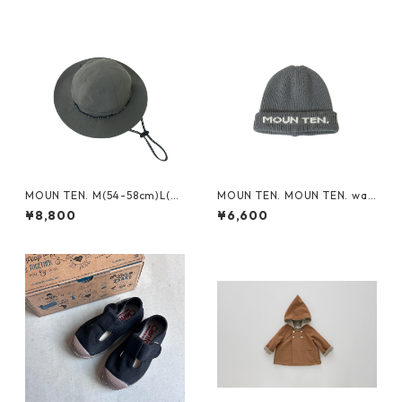
MOUN TEN. M(54-58cm)L(~6
MOUN TEN. MOUN TEN. wat
0cm) reversible adventure
ch cap [MA74-1958a]
¥8,800
¥6,600
hat (re-nylon) [MA78-1957
a]