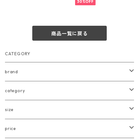
30%OFF
商品一覧に戻る
CATEGORY
brand
arkakama
category
Another Fox
tops
size
CARLIJNQ
bottoms
Baby
price