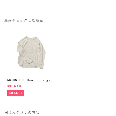
最近チェックした商品
MOUN TEN. thermal long sl
eeve 0サイズ [MT100-16
¥8,470
04b］
30%OFF
同じカテゴリの商品