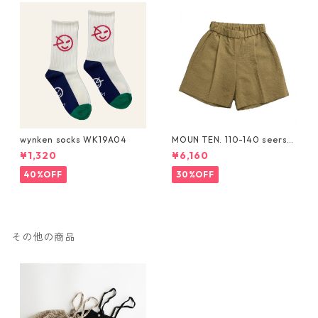
wynken socks WK19A04
MOUN TEN. 110-140 seersuc
ker half pants [MP55C-173
¥1,320
¥6,160
6a]
40%OFF
30%OFF
その他の商品