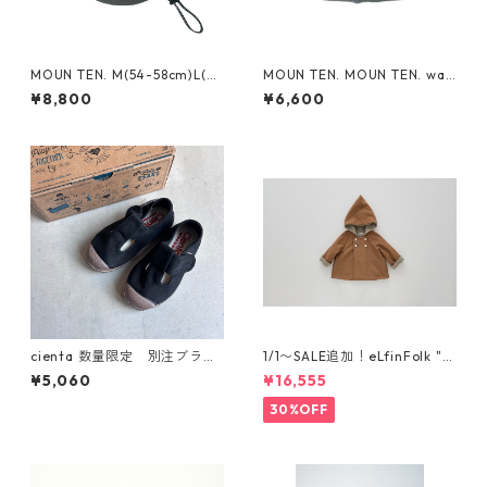
MOUN TEN. M(54-58cm)L(~6
MOUN TEN. MOUN TEN. wat
0cm) reversible adventure
ch cap [MA74-1958a]
¥8,800
¥6,600
hat (re-nylon) [MA78-1957
a]
cienta 数量限定 別注ブラウ
1/1〜SALE追加！eLfinFolk "el
ンソール Tストラップ シュー
f coat" (milky brown) 110 12
¥5,060
¥16,555
ズ Negro
0 130
30%OFF