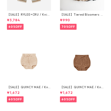
【SALE】RYLEE+CRU / Knit
【SALE】Tiered Bloomers 7
Wide Leg Pant || Honeycom
0-80cm (グレージュ／ブラッ
¥3,784
¥990
b Strip 6-7/8-9/10-12y
ク) ※1点までメール便可
60%OFF
70%OFF
【SALE】QUINCY MAE / Knit
【SALE】QUINCY MAE / Knit
Tie Bloomer (12-18M/18-24
Tie Bloomer (12-18M/18-24
¥1,672
¥1,672
M/2-3Y)
M/2-3Y)
60%OFF
60%OFF