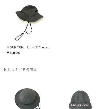
MOUN TEN. Lサイズ "rever
sible adventure hat" 大人サ
¥8,800
イズ
同じカテゴリの商品