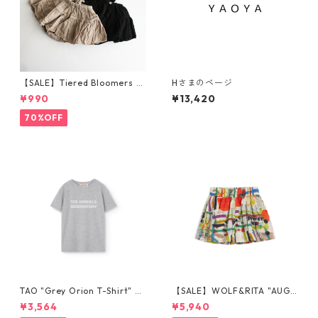
【SALE】Tiered Bloomers 7
Hさまのページ
0-80cm (グレージュ／ブラッ
¥990
¥13,420
ク) ※1点までメール便可
70%OFF
TAO "Grey Orion T-Shirt" 4y
【SALE】WOLF&RITA "AUGU
-12y The Animals Observat
STO - SHORTS" POWER UP 4
¥3,564
¥5,940
ory
y-12y