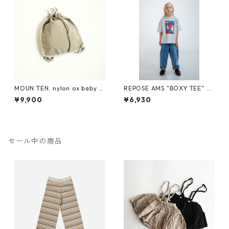
MOUN TEN. nylon ox baby k
REPOSE AMS "BOXY TEE" SS
napsack [MA71-0215a]
26-86
¥9,900
¥6,930
セール中の商品