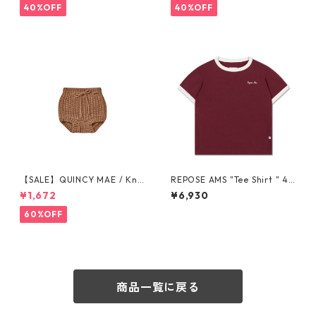
40%OFF
40%OFF
【SALE】QUINCY MAE / Knit
REPOSE AMS "Tee Shirt " 4Y
Tie Bloomer (12-18M/18-24
-16Y
¥1,672
¥6,930
M/2-3Y)
60%OFF
商品一覧に戻る