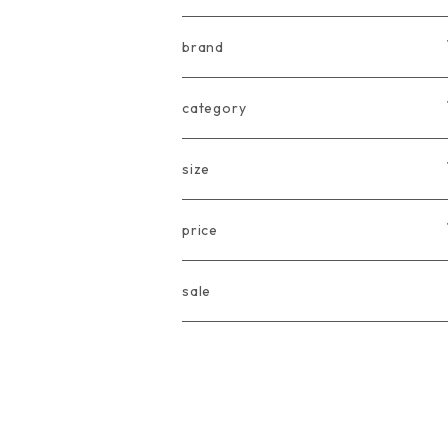
brand
arkakama
category
Another Fox
tops
size
CARLIJNQ
bottoms
Baby
price
CIENTA
one piece
〜80cm
〜3000円
sale
chocolatesoup
goods
90cm
3001円〜5000円
eLfinFolk
Baby
100cm
5001円〜10000円