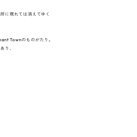
場所に現れては消えてゆく
ant Townのものがたり。
にあり、