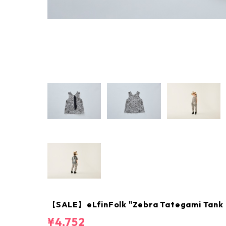
【SALE】eLfinFolk "Zebra Tategami Tank t
¥4,752