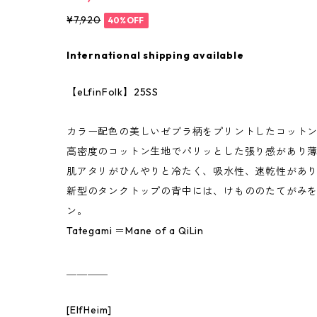
¥7,920
40%OFF
International shipping available
【eLfinFolk】25SS
カラー配色の美しいゼブラ柄をプリントしたコット
高密度のコットン生地でパリッとした張り感があり
肌アタリがひんやりと冷たく、吸水性、速乾性があ
新型のタンクトップの背中には、けもののたてがみ
ン。
Tategami ＝Mane of a QiLin
＿＿＿＿
[ElfHeim]