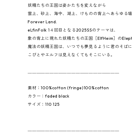
妖精たちの王国は姿かたちを変えながら
雲上、砂上、海中、湖上、けものの背上へあらゆる
Forever Land.
eLfinFolk 1４回目となる2025SSのテーマは、
象の背上に現れた妖精たちの王国［ElfHeim］のEleph
魔法の妖精王国は、いつでも夢見るように君のそば
こびとやエルフは見えなくてもそこにいる。
＿＿＿＿＿＿＿＿＿＿＿＿＿＿＿＿＿＿＿＿＿
素材：100%cotton (fringe)100%cotton
カラー：faded black
サイズ：110 125
＿＿＿＿＿＿＿＿＿＿＿＿＿＿＿＿＿＿＿＿＿