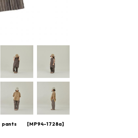
ide pants [MP94-1728a]