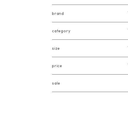
brand
arkakama
category
Another Fox
tops
size
CARLIJNQ
bottoms
Baby
price
CIENTA
one piece
〜80cm
〜3000円
sale
chocolatesoup
goods
90cm
3001円〜5000円
eLfinFolk
Baby
100cm
5001円〜10000円