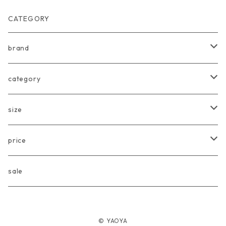
CATEGORY
brand
arkakama
category
Another Fox
tops
size
CARLIJNQ
bottoms
Baby
price
CIENTA
one piece
〜80cm
〜3000円
sale
chocolatesoup
goods
90cm
3001円〜5000円
© YAOYA