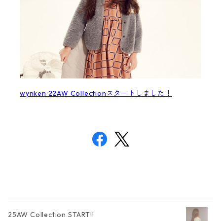
wynken 22AW Collectionスタートしました！
25AW Collection START!!