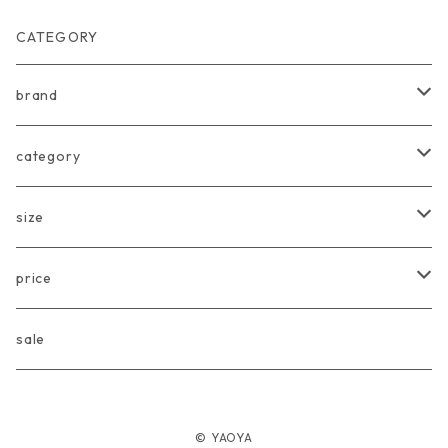
CATEGORY
brand
arkakama
category
Another Fox
tops
size
CARLIJNQ
bottoms
Baby
price
CIENTA
one piece
〜80cm
〜3000円
sale
chocolatesoup
goods
90cm
3001円〜5000円
© YAOYA