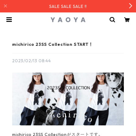
SALE SALE SALE !!
michirico 23SS Collection START！
2023/02/13 08:44
michirico 23SS Collectionがスタートです。